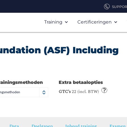
SUPPOR
Training
Certificeringen
ndation (ASF) Including
rainingsmethoden
Extra betaalopties
GTC’s
22 (incl. BTW)
ningsmethoden
Data
Doelgroep
Inhoud training
Examen