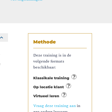
Methode
n
Deze training is in de
volgende formats
f
beschikbaar:
Klassikale training
Op locatie klant
Virtueel leren
Vraag deze training aan
in
een andere lesvorm.