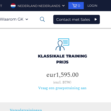
0
LOGIN
T
NEDERLAND NEDERLANDS
Waarom GK
Contact met Sales
0
KLASSIKALE TRAINING
PRIJS
eur1,595.00
(excl. BTW)
Vraag een groepstraining aan
Vervolgtrainingen