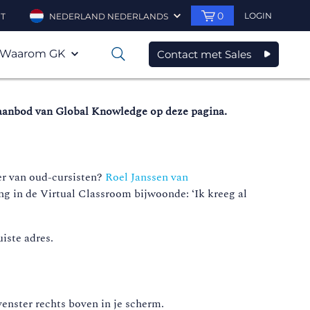
0
LOGIN
T
NEDERLAND NEDERLANDS
Waarom GK
Contact met Sales
0
saanbod van Global Knowledge op deze pagina.
ver van oud-cursisten?
Roel Janssen van
ning in de Virtual Classroom bijwoonde: ‘Ik kreeg al
iste adres.
enster rechts boven in je scherm.