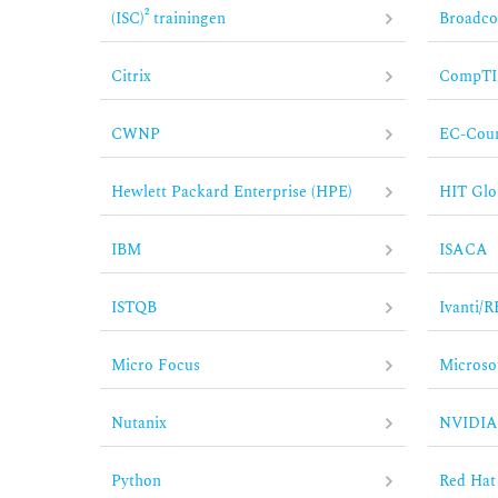
(ISC)² trainingen
Broadc
Citrix
CompT
CWNP
EC-Coun
Hewlett Packard Enterprise (HPE)
HIT Glo
IBM
ISACA
ISTQB
Ivanti/R
Micro Focus
Microso
Nutanix
NVIDI
Python
Red Hat