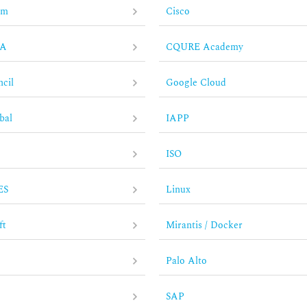
om
Cisco
IA
CQURE Academy
cil
Google Cloud
bal
IAPP
ISO
ES
Linux
ft
Mirantis / Docker
A
Palo Alto
SAP