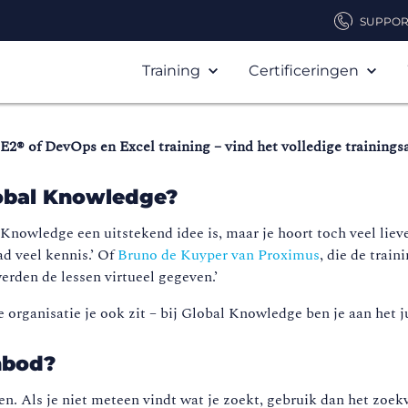
SUPPOR
Training
Certificeringen
® of DevOps en Excel training – vind het volledige training
lobal Knowledge?
 Knowledge een uitstekend idee is, maar je hoort toch veel lie
ad veel kennis.’ Of
Bruno de Kuyper van Proximus
, die de trai
werden de lessen virtueel gegeven.’
 organisatie je ook zit – bij Global Knowledge ben je aan het ju
anbod?
. Als je niet meteen vindt wat je zoekt, gebruik dan het zoekv