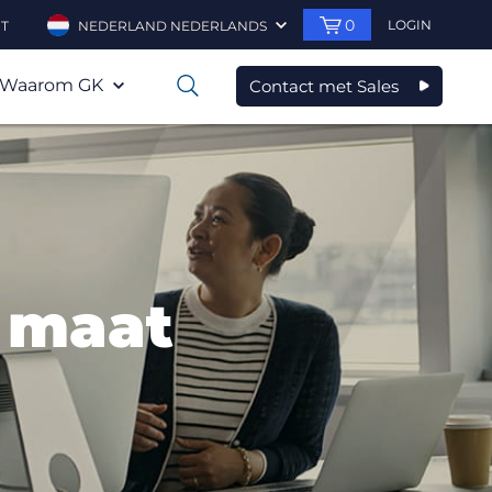
0
LOGIN
T
NEDERLAND NEDERLANDS
Waarom GK
Contact met Sales
0
p maat