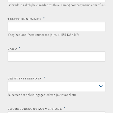
Gebruik je zakelijke e-mailadres (bijv. name@companyname.com of .nl)
*
TELEFOONNUMMER
Voeg het land-/netnummer toe (bijv. +1 555 123 4567).
*
LAND
*
GEÏNTERESSEERD IN
Selecteer het opleidingsgebied van jouw voorkeur
*
VOORKEURSCONTACTMETHODE