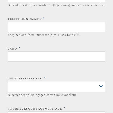
Gebruik je zakelijke e-mailadres (bijv. name@companyname.com of .nl)
*
TELEFOONNUMMER
Voeg het land-/netnummer toe (bijv. +1 555 123 4567).
*
LAND
*
GEÏNTERESSEERD IN
Selecteer het opleidingsgebied van jouw voorkeur
*
VOORKEURSCONTACTMETHODE