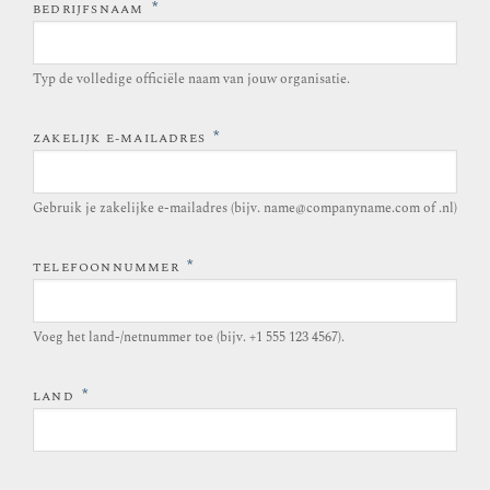
*
BEDRIJFSNAAM
Typ de volledige officiële naam van jouw organisatie.
*
ZAKELIJK E-MAILADRES
Gebruik je zakelijke e-mailadres (bijv. name@companyname.com of .nl)
*
TELEFOONNUMMER
Voeg het land-/netnummer toe (bijv. +1 555 123 4567).
*
LAND