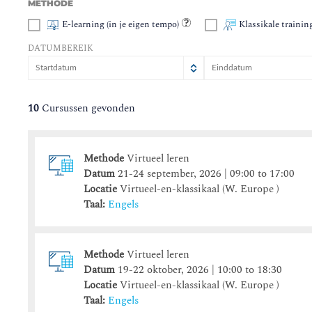
METHODE
E-learning (in je eigen tempo)
Klassikale trainin
DATUMBEREIK
augustus
augustus
2026
2026
ma
ma
di
di
wo
wo
do
do
vr
vr
za
z
10
Cursussen gevonden
27
27
28
28
29
29
30
30
31
31
1
3
3
4
4
5
5
6
6
7
7
8
Methode
Virtueel leren
10
10
11
11
12
12
13
13
14
14
15
1
Datum
21-24 september, 2026 | 09:00 to 17:00
17
17
18
18
19
19
20
20
21
21
22
2
Locatie
Virtueel-en-klassikaal (W. Europe )
24
24
25
25
26
26
27
27
28
28
29
Taal:
Engels
31
31
1
1
2
2
3
3
4
4
5
Methode
Virtueel leren
vandaag
vandaag
wissen
wissen
sluiten
Datum
19-22 oktober, 2026 | 10:00 to 18:30
Locatie
Virtueel-en-klassikaal (W. Europe )
Taal:
Engels