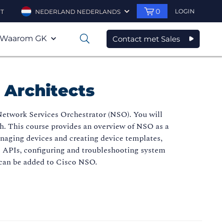
0
LOGIN
T
NEDERLAND NEDERLANDS
Waarom GK
Contact met Sales
0
 Architects
etwork Services Orchestrator (NSO). You will
h. This course provides an overview of NSO as a
aging devices and creating device templates,
g APIs, configuring and troubleshooting system
t can be added to Cisco NSO.