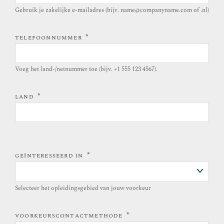
Gebruik je zakelijke e-mailadres (bijv. name@companyname.com of .nl)
*
TELEFOONNUMMER
Voeg het land-/netnummer toe (bijv. +1 555 123 4567).
*
LAND
*
GEÏNTERESSEERD IN
Selecteer het opleidingsgebied van jouw voorkeur
*
VOORKEURSCONTACTMETHODE