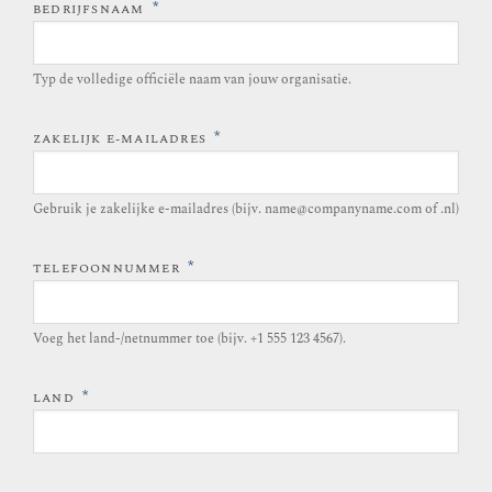
*
BEDRIJFSNAAM
Typ de volledige officiële naam van jouw organisatie.
*
ZAKELIJK E-MAILADRES
Gebruik je zakelijke e-mailadres (bijv. name@companyname.com of .nl)
*
TELEFOONNUMMER
Voeg het land-/netnummer toe (bijv. +1 555 123 4567).
*
LAND