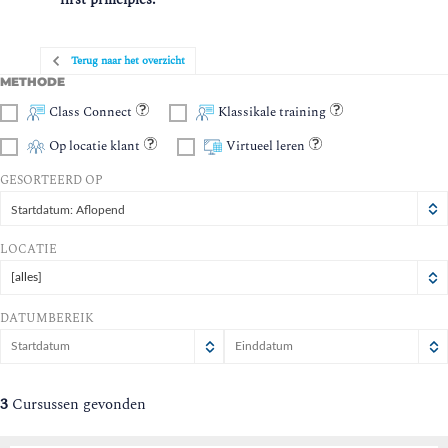
Terug naar het overzicht
METHODE
Class Connect
Klassikale training
Op locatie klant
Virtueel leren
GESORTEERD OP
Startdatum: Aflopend
LOCATIE
[alles]
DATUMBEREIK
augustus
augustus
2026
2026
ma
di
wo
ma
do
vr
di
wo
za
zo
do
vr
za
zo
3
Cursussen gevonden
27
28
29
27
30
28
31
29
1
30
2
31
1
2