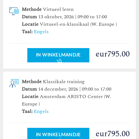
3
4
5
3
6
4
7
5
8
9
6
7
8
9
Methode
Virtueel leren
10
11
12
10
13
11
14
12
15
13
16
14
15
16
Datum
13 oktober, 2026 | 09:00 to 17:00
17
18
19
17
20
18
21
19
22
20
23
21
22
23
Locatie
Virtueel-en-klassikaal (W. Europe )
24
25
26
24
27
25
28
26
29
27
30
28
29
30
Taal:
Engels
31
1
2
31
3
1
4
2
5
3
6
4
5
6
eur795.00
vandaag
wissen
vandaag
sluiten
wissen
sluiten
IN WINKELMANDJE
Methode
Klassikale training
Datum
14 december, 2026 | 09:00 to 17:00
Locatie
Amsterdam ARISTO Center
(W.
Europe )
Taal:
Engels
eur795.00
IN WINKELMANDJE