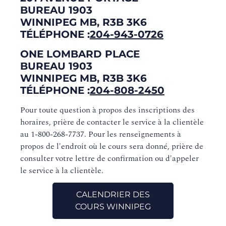
Centres de formation Montréal
BUREAU 1903
WINNIPEG MB, R3B 3K6
Centres de formation Ottawa
TÉLÉPHONE :
204-943-0726
Centres de formation Toronto
ONE LOMBARD PLACE
BUREAU 1903
Centres de formation Winnipeg
WINNIPEG MB, R3B 3K6
TÉLÉPHONE :
204-808-2450
Centre de formation Calgary
Pour toute question à propos des inscriptions des
Centre de formation Vancouver
horaires, prière de contacter le service à la clientèle
au 1-800-268-7737. Pour les renseignements à
Centre de formation Victoria
propos de l'endroit où le cours sera donné, prière de
consulter votre lettre de confirmation ou d'appeler
le service à la clientèle.
CALENDRIER DES
COURS WINNIPEG