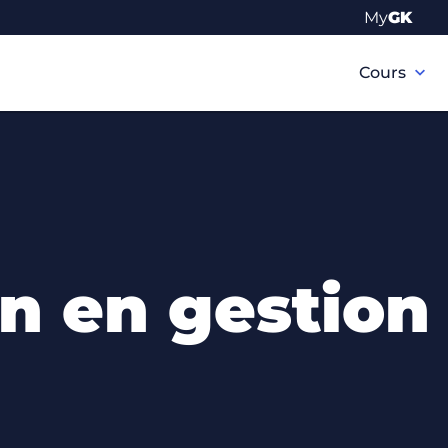
My
GK
Navigation
principale
Cours
n en gestion 