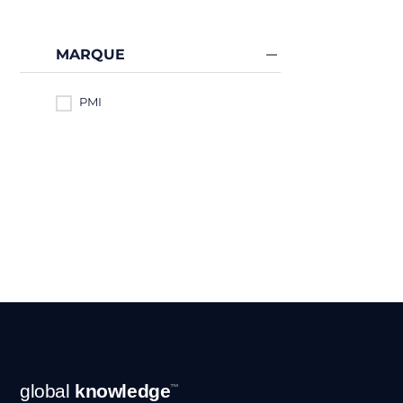
MARQUE
PMI
Navigation
global
knowledge
™
en