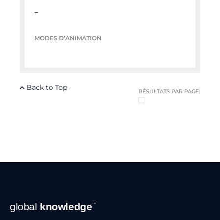
–
MODES D’ANIMATION
Back to Top
RÉSULTATS PAR PAGE:
Navigation
global
knowledge
™
en