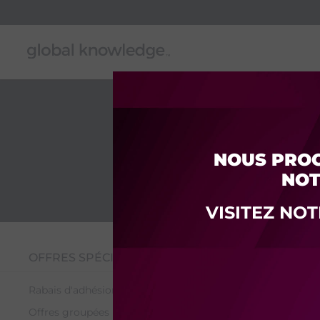
NOUS PROC
NOT
VISITEZ NO
Ne s'applique qu'
OFFRES SPÉCIALES
courant se situe 
Rabais d'adhésion
On peut utiliser
autre combinaiso
Offres groupées