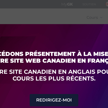
My
GK
SOUTIEN
Navigation
principale
Cours
Forfait super économie 1
ÉDONS PRÉSENTEMENT À LA MISE
RE SITE WEB CANADIEN EN FRANÇ
TRE SITE CANADIEN EN ANGLAIS PO
COURS LES PLUS RÉCENTS.
aux nouvelles inscriptions aux forfaits de cours en salle de classe, en
entre 1 195 $ et 3 995 $.
 n'importe quelle combinaison d'étudiants et de cours (cinq cours p
REDIRIGEZ-MOI
n de votre choix).