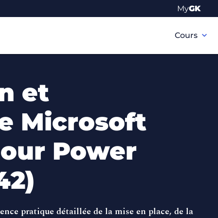
My
GK
Navigation
principale
Cours
n et
e Microsoft
pour Power
42)
nce pratique détaillée de la mise en place, de la