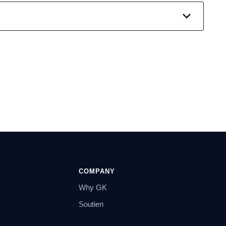
COMPANY
Why GK
Soutien