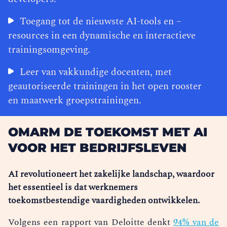
Toegang tot de nieuwste AI-tools en –
resources in een dynamische en interactieve
trainingsomgeving.
Leer van vakkundige docenten, met
geautoriseerde trainingen in het open rooster
en maatwerk groepstrainingen.
OMARM DE TOEKOMST MET AI
VOOR HET BEDRIJFSLEVEN
AI revolutioneert het zakelijke landschap, waardoor
het essentieel is dat werknemers
toekomstbestendige vaardigheden ontwikkelen.
Volgens een rapport van Deloitte denkt
94% van de