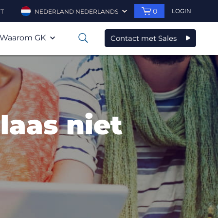
0
LOGIN
T
NEDERLAND NEDERLANDS
Waarom GK
Contact met Sales
0
laas niet