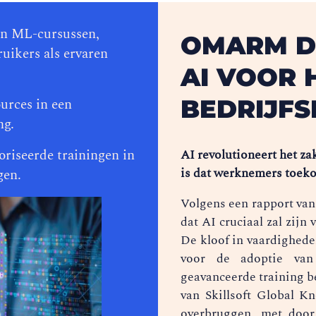
en ML-cursussen,
OMARM D
ruikers als ervaren
AI VOOR 
BEDRIJFS
urces in een
ng.
AI revolutioneert het za
riseerde trainingen in
is dat werknemers toek
gen.
Volgens een rapport van
dat AI cruciaal zal zijn 
De kloof in vaardighede
voor de adoptie va
geavanceerde training b
van Skillsoft Global K
overbruggen, met door 