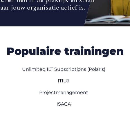
chen hen in de praktijk en staan
aar jouw organisatie actief is.
Populaire trainingen
Unlimited ILT Subscriptions (Polaris)
ITIL®
Projectmanagement
ISACA