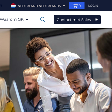
0
LOGIN
T
NEDERLAND NEDERLANDS
Waarom GK
Contact met Sales
0