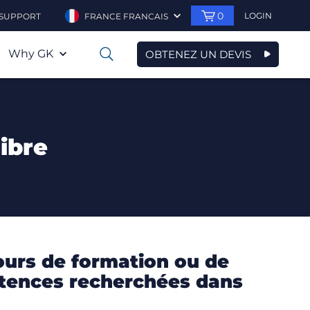
0
LOGIN
SUPPORT
FRANCE FRANCAIS
Why GK
OBTENEZ UN DEVIS
0
libre
ours de formation ou de
pétences recherchées dans