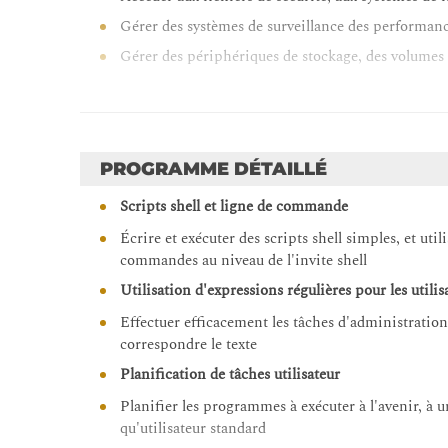
Gérer des systèmes de surveillance des performance
Gérer des périphériques de stockage, des volumes l
Exécuter des conteneurs
Ecrire et déployer des scripts pour l'automatisati
Utiliser le mode image pour RHEL
PROGRAMME DÉTAILLÉ
Scripts shell et ligne de commande
Écrire et exécuter des scripts shell simples, et uti
commandes au niveau de l'invite shell
Utilisation d'expressions régulières pour les utili
Effectuer efficacement les tâches d'administration
correspondre le texte
Planification de tâches utilisateur
Planifier les programmes à exécuter à l'avenir, à 
qu'utilisateur standard