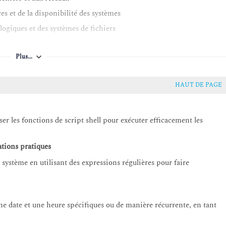
s et de la disponibilité des systèmes
ogiques et des systèmes de fichiers
Plus...
on des tâches et l'administration du système
HAUT DE PAGE
liser les fonctions de script shell pour exécuter efficacement les
sations pratiques
 système en utilisant des expressions régulières pour faire
une date et une heure spécifiques ou de manière récurrente, en tant