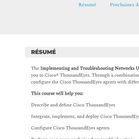
Résumé
Prochaines d
RÉSUMÉ
The
Implementing and Troubleshooting Networks 
you to Cisco® ThousandEyes. Through a combination o
configure the Cisco ThousandEyes agents with differ
This course will help you:
Describe and define Cisco ThousandEyes
Integrate, implement, and deploy Cisco ThousandEye
Configure Cisco ThousandEyes agents