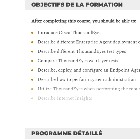
OBJECTIFS DE LA FORMATION
After completing this course, you should be able to:
Introduce Cisco ThousandEyes
Describe different Enterprise Agent deployment 
Describe different ThousandEyes test types
Compare ThousandEyes web layer tests
Describe, deploy, and configure an Endpoint Ag
Describe how to perform system administration
Utilize ThousandEyes when performing the root c
Describe Internet Insights
Explain alerts and dashboards configuration
Explain monitoring solutions
PROGRAMME DÉTAILLÉ