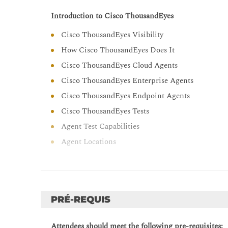
Introduction to Cisco ThousandEyes
Cisco ThousandEyes Visibility
How Cisco ThousandEyes Does It
Cisco ThousandEyes Cloud Agents
Cisco ThousandEyes Enterprise Agents
Cisco ThousandEyes Endpoint Agents
Cisco ThousandEyes Tests
Agent Test Capabilities
Agent Locations
Enterprise Agents Deployment
Enterprise Agent Operation
Enterprise Agent Firewall Requirements
PRÉ-REQUIS
Enterprise Agent Network Utilization
Enterprise Agent Deployment Options
Attendees should meet the following pre-requisites: