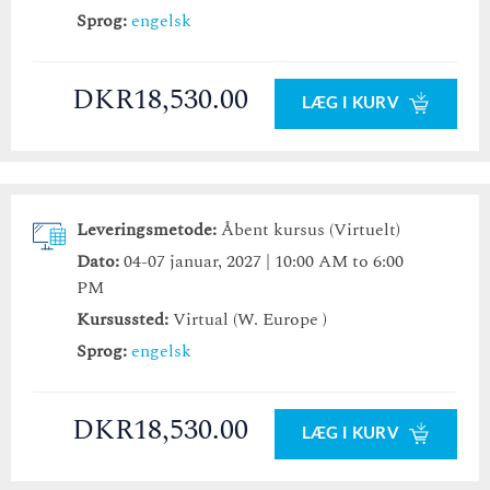
Sprog:
engelsk
DKR18,530.00
LÆG I KURV
Leveringsmetode:
Åbent kursus (Virtuelt)
Dato:
04-07 januar, 2027 | 10:00 AM to 6:00
PM
Kursussted:
Virtual (W. Europe )
Sprog:
engelsk
DKR18,530.00
LÆG I KURV